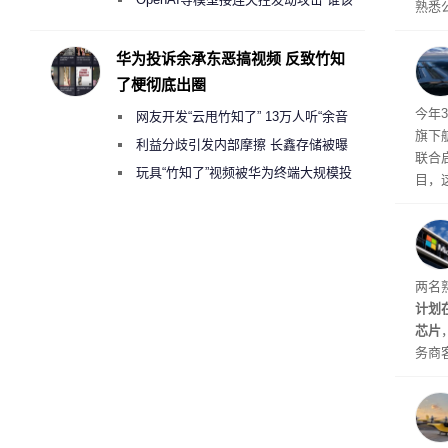
熟悉
承担法律责任？
的目
最终
华为投诉余承东恶搞视频 反致竹知
现有
了梗彻底出圈
体建
今年3
网友开发“云甩竹知了” 13万人听“余音
旗下航
绕梁”
利益分歧引发内部摩擦 长鑫存储被曝
联合启
曾将华为驻场工程师驱逐出研发基地
玩具“竹知了”视频被华为终端大规模投
目，
诉下架
该项
户，
盖逻
等关
两名
计划
芯片
务商
片Ma
进扩
计划今
芯片