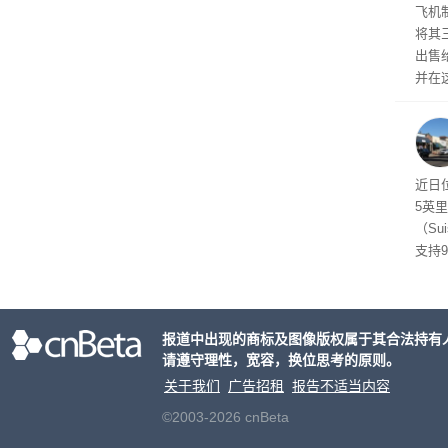
Arch
飞机
将其
出售给
并在
比例
布进
近日
5英
（Su
支持
管理
了遏
关闭
报道中出现的商标及图像版权属于其合法持有
议会
请遵守理性，宽容，换位思考的原则。
关于我们
广告招租
报告不适当内容
©2003-2026 cnBeta