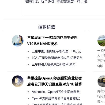
滚你妈比，玩个游戏，搞得跟施舍一样，滚
编辑精选
三星展示下一代3D内存与突破性
V10 BV-NAND技术
麻苗
一名
三星中国开始收缩手机布局：30万元
人工
月销售额不达标门店 将被逐步清退
LG与三星整治智能电视应用 切断后台
草防
偷偷共享带宽的违规行为
三星拟引入喷墨涂层新技术 助力
5亩
Galaxy S27 Ultra进一步缩减镜头模组厚
度
苹果控告OpenAI涉嫌侵犯商业秘密
后者公开聊天记录直指对方“打错算
盘”
两名
Anthropic、OpenAI等企业面临欧盟
行向
《人工智能法案》全新执法权限审查
OpenAI为网红举办奢华夏令营被批：
美元
2000美元一晚 遭讽“反乌托邦”
OpenAI等模型接连失控发动攻击 谁该