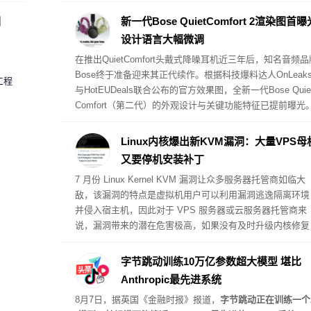
较去年同期的569亿日元大幅增长了150%。
圈
新一代Bose QuietComfort 2渲染图首曝
设计语言大幅微调
在推出QuietComfort头戴式降噪耳机近三年后，知名音频品
Bose终于准备迎来其正代续作。根据科技爆料达人OnLeak
工程
与HotEUDeals联合公布的官方效果图，全新一代Bose Quie
Comfort（第二代）的外观设计与关键功能特征已提前曝光
Linux内核爆出新KVM漏洞：大量VPS母
又要停机安装补丁
7 月份 Linux Kernel KVM 漏洞让众多服务器托管商如临大
敌，该漏洞的特点是虚拟机用户可以利用漏洞逃逸隔离环境
并侵入宿主机，因此对于 VPS 服务器或云服务器托管商来
说，漏洞带来的潜在危害极高，如果没有及时升级内核修复
漏洞，黑客就有可能直接入侵宿主机。
字节跳动训练10万亿参数超大模型 堪比
Anthropic最先进系统
8月7日，据英国《金融时报》报道，
字节跳动正在训练一个