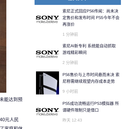
索尼正式回应PS6传闻：尚未决
定售价和发布时间 PS5今年不会
再涨价
1 分钟前
索尼AI新专利 系统能自动抓取
游戏精彩瞬间
2 分钟前
PS6售价与上市时间悬而未决 索
尼称需继续观望内存成本走势
9 小时前
终未能达到预
PS5成功流畅运行PS3模拟器 所
谓硬件限制只是借口
40元人民
昨天 12:43
领了家庭和休