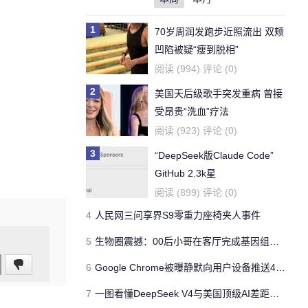
1
70岁周润发跑步近照流出 双颊
凹陷被疑“瘦到脱相”
阅读 (994) 评论 (0)
2
美国天后级歌手突发重病 曾接
受昂贵“洗血”疗法
阅读 (923) 评论 (0)
3
“DeepSeek版Claude Code”
GitHub 2.3k星
阅读 (899) 评论 (0)
4
人民网三问享界S9零重力座椅夹人事件
5
生物圈震撼：00后小哥在客厅完成基因组测序 27亿美金壁垒塌了
6
Google Chrome被曝静默向用户设备推送4GB本地AI模型
7
一图看懂DeepSeek V4与美国顶级AI差距：落后8个月