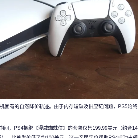
主机固有的自然降价轨迹。由于内存短缺及供应链问题，PS5始
”期间，PS4捆绑《漫威蜘蛛侠》的套装仅售199.99美元（约合14
人民币），比首发价低了约100美元。这一亲民定价帮助PS4成功占