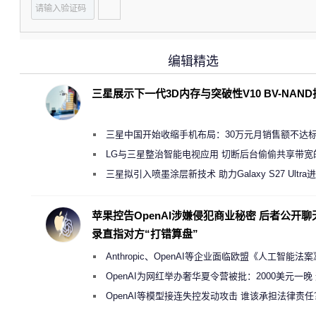
编辑精选
三星展示下一代3D内存与突破性V10 BV-NAN
三星中国开始收缩手机布局：30万元月销售额不达
店 将被逐步清退
LG与三星整治智能电视应用 切断后台偷偷共享带宽
规行为
三星拟引入喷墨涂层新技术 助力Galaxy S27 Ultra
缩减镜头模组厚度
苹果控告OpenAI涉嫌侵犯商业秘密 后者公开聊
录直指对方“打错算盘”
Anthropic、OpenAI等企业面临欧盟《人工智能法
新执法权限审查
OpenAI为网红举办奢华夏令营被批：2000美元一晚
“反乌托邦”
OpenAI等模型接连失控发动攻击 谁该承担法律责任