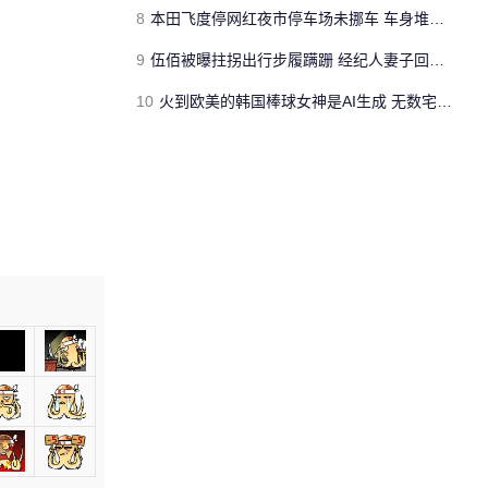
8
本田飞度停网红夜市停车场未挪车 车身堆满垃圾、车牌被掰断
9
伍佰被曝拄拐出行步履蹒跚 经纪人妻子回应真相
10
火到欧美的韩国棒球女神是AI生成 无数宅男梦碎