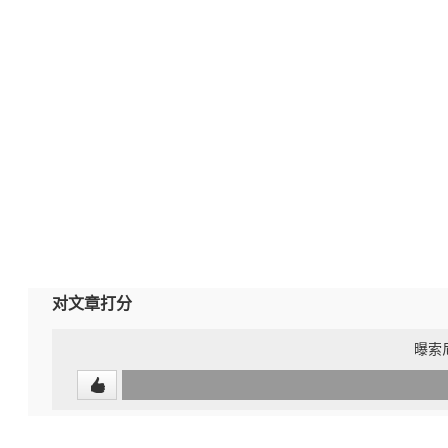
对文章打分
曝索
0
(undefined%)