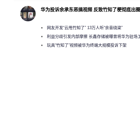
华为投诉余承东恶搞视频 反致竹知了梗彻底出
网友开发“云甩竹知了” 13万人听“余音绕梁”
利益分歧引发内部摩擦 长鑫存储被曝曾将华为驻场
师驱逐出研发基地
玩具“竹知了”视频被华为终端大规模投诉下架