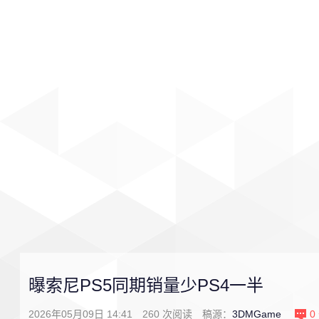
首页
影视
音乐
游戏
曝索尼PS5同期销量少PS4一半
2026年05月09日 14:41
260
次阅读
稿源：
3DMGame
0