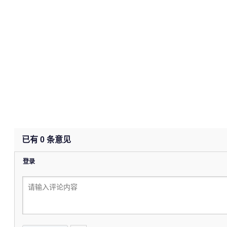
已有
0
条意见
登录