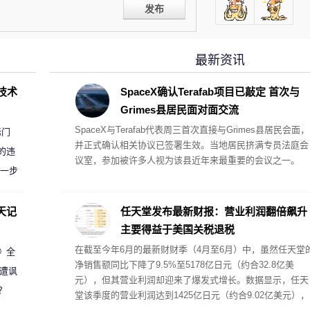
发布
最新资讯
D技术
SpaceX确认Terafab项目已敲定 首次与
Grimes县居民面对面交流
SpaceX与Terafab代表周三首次直接与Grimes县居民会面，
标门
并正式确认相关协议已签署生效。当地居民挤满专员法庭会
的违
议室，参加被许多人视为该县近年来最重要的会议之一。
进一步
天记
任天堂发布最新财报：营业利润翻倍飙升
主要得益于美国关税退税
在截至今年6月的最新财财季（4月至6月）中，虽然任天堂
案》全
净销售额同比下降了9.5%至5178亿日元（约合32.8亿美
 遭讽
元），但其营业利润却迎来了爆发式增长。数据显示，任天
？
堂该季度的营业利润达到1425亿日元（约合9.02亿美元），