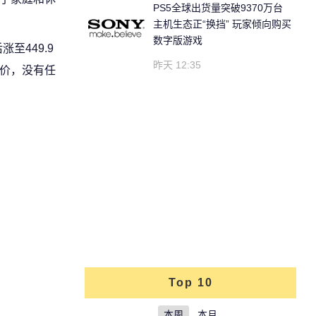
PS5全球出货量突破9370万台
主机生态正“换挡” 玩家倾向购买
数字版游戏
至449.9
昨天 12:35
涨价，没有任
Top 10
本周
本月