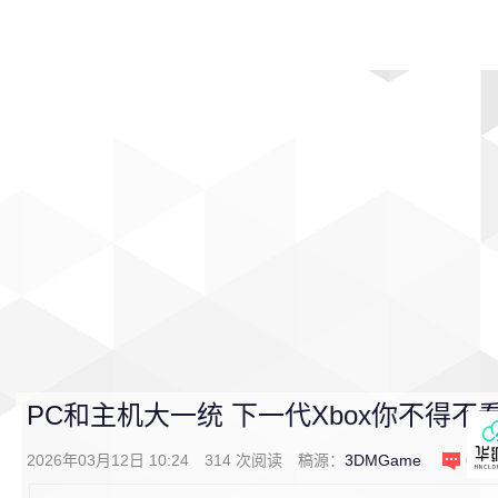
首页
影视
音乐
游戏
动漫
排行
PC和主机大一统 下一代Xbox你不得不
2026年03月12日 10:24
314
次阅读
稿源：
3DMGame
0
条