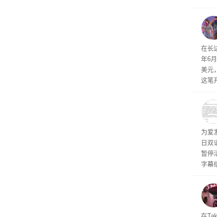
诉下架
击已
物流
毁，
评估
依旧
在长达
米，
年6
上。
美元
这笔
率还
称终
器、
事线的
为爱
行官
日双
容体
暂停
字幕
流媒
在Ta