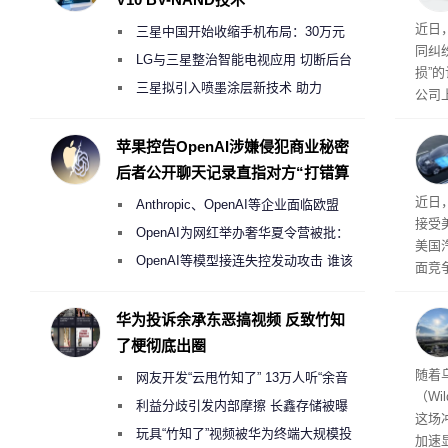
近日
三星中国开始收缩手机布局：30万元
同纠
月销售额不达标门店 将被逐步清退
LG与三星整治智能电视应用 切断后台
损”
偷偷共享带宽的违规行为
三星拟引入喷墨涂层新技术 助力
公司
Galaxy S27 Ultra进一步缩减镜头模组厚
先生
事故
度
苹果控告OpenAI涉嫌侵犯商业秘密
后者公开聊天记录直指对方“打错算
盘”
给打
近日
Anthropic、OpenAI等企业面临欧盟
接受
《人工智能法案》全新执法权限审查
OpenAI为网红举办奢华夏令营被批：
美国
2000美元一晚 遭讽“反乌托邦”
OpenAI等模型接连失控发动攻击 谁该
面竞
承担法律责任？
有一
性。
华为投诉余承东恶搞视频 反致竹知
了梗彻底出圈
经济
随着
网友开发“云甩竹知了” 13万人听“余音
（Wi
绕梁”
利益分歧引发内部摩擦 长鑫存储被曝
这场
曾将华为驻场工程师驱逐出研发基地
玩具“竹知了”视频被华为终端大规模投
加速