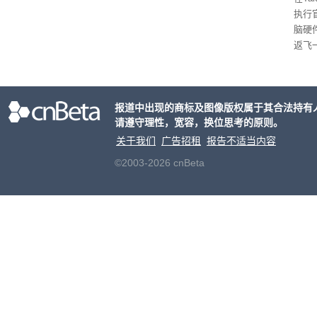
执行
脑硬
返飞
官方
意渠
非好
报道中出现的商标及图像版权属于其合法持有
请遵守理性，宽容，换位思考的原则。
关于我们
广告招租
报告不适当内容
©2003-2026 cnBeta