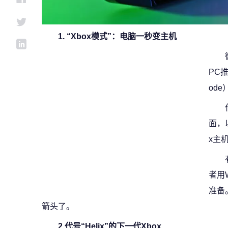
1. “Xbox模式”：电脑一秒变主机
PC推
ode
面，
x主
者用W
准备
箭头了。
2.代号“Helix”的下一代Xbox