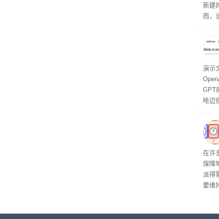
新建
而，
广泛
一温
演示文
Ope
GPT
哈迈德
网站发
能够
化为
终目
调和
在许
人清
保障
派得
要维
学与
这三
任何