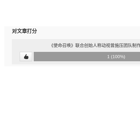
对文章打分
《使命召唤》联合创始人称动视曾施压团队制作
0
1 (100%)
(0%)