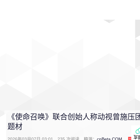
首页
影视
音乐
游戏
动漫
排行
《使命召唤》联合创始人称动视曾施压团
题材
2026年03月07日 03:01
235
次阅读
稿源：
cnBeta.COM
0