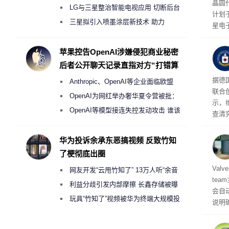
晶圆
月销售额不达标门店 将被逐步清退
LG与三星整治智能电视应用 切断后台
计划
偷偷共享带宽的违规行为
三星拟引入喷墨涂层新技术 助力
星电
Galaxy S27 Ultra进一步缩减镜头模组厚
实习
地开
度
苹果控告OpenAI涉嫌侵犯商业秘密
年实
后者公开聊天记录直指对方“打错算
盘”
据德
Anthropic、OpenAI等企业面临欧盟
联合
《人工智能法案》全新执法权限审查
OpenAI为网红举办奢华夏令营被批：
示，
2000美元一晚 遭讽“反乌托邦”
OpenAI等模型接连失控发动攻击 谁该
查清
承担法律责任？
经公
CIA
华为投诉余承东恶搞视频 反致竹知
了梗彻底出圈
机后
Val
网友开发“云甩竹知了” 13万人听“余音
te
绕梁”
利益分歧引发内部摩擦 长鑫存储被曝
会自动
曾将华为驻场工程师驱逐出研发基地
玩具“竹知了”视频被华为终端大规模投
说明
诉下架
立即
性能