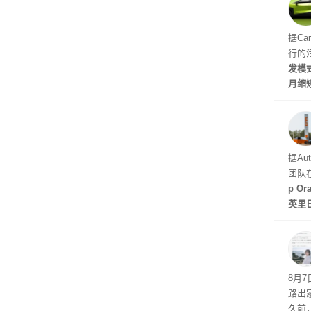
的做
据Ca
行的
发模
月缩
至30
天发
据Au
团队
p O
英里
倍，
起了
8月
路出
久前