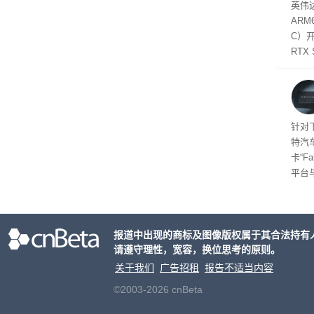
SD
英伟达
在线
态
AR
件是
C）
软件
RTX
年晚
将到
的技
起售
针对
特汽
卡“F
平台
为2
车的
报道中出现的商标及图像版权属于其合法持有
请遵守理性，宽容，换位思考的原则。
关于我们
广告招租
报告不适当内容
©2003-2026 cnBeta