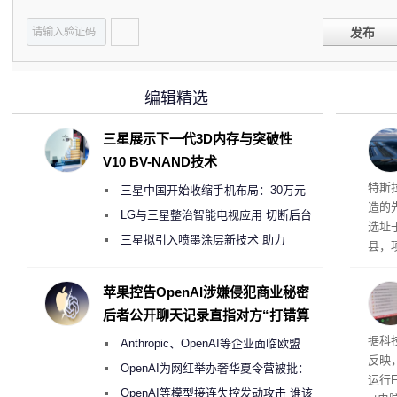
发布
编辑精选
三星展示下一代3D内存与突破性
V10 BV-NAND技术
Ter
特斯拉
三星中国开始收缩手机布局：30万元
造的先
月销售额不达标门店 将被逐步清退
LG与三星整治智能电视应用 切断后台
选址
偷偷共享带宽的违规行为
三星拟引入喷墨涂层新技术 助力
县，
Galaxy S27 Ultra进一步缩减镜头模组厚
公司
在社
度
苹果控告OpenAI涉嫌侵犯商业秘密
疑问
后者公开聊天记录直指对方“打错算
建筑”
盘”
患
据科技
Anthropic、OpenAI等企业面临欧盟
超 1
反映，
《人工智能法案》全新执法权限审查
OpenAI为网红举办奢华夏令营被批：
运行F
2000美元一晚 遭讽“反乌托邦”
OpenAI等模型接连失控发动攻击 谁该