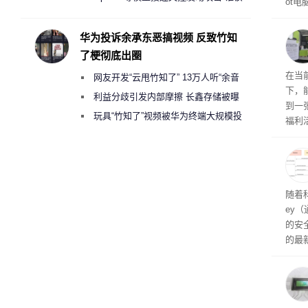
ot
承担法律责任？
损坏
华为投诉余承东恶搞视频 反致竹知
了梗彻底出圈
RTX
在当
网友开发“云甩竹知了” 13万人听“余音
下，
绕梁”
利益分歧引发内部摩擦 长鑫存储被曝
到一
曾将华为驻场工程师驱逐出研发基地
玩具“竹知了”视频被华为终端大规模投
福利活
诉下架
英伟
州格
家提供
卡（F
户面
随着科
这一
ey
（Veri
的安全
的最新
失。研
内存
以利用
并窃取