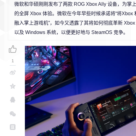
微软和华硕刚刚发布了
两款 ROG Xbox Ally 设备
，为掌
的全屏 Xbox 体验。微软在今年早些时候承诺将“将
Xbox
融入掌上
游戏机”，如今又透露了其将如何彻底革新 Xbo
以及 Windows 系统，以便更好地与 SteamOS 竞争。
1