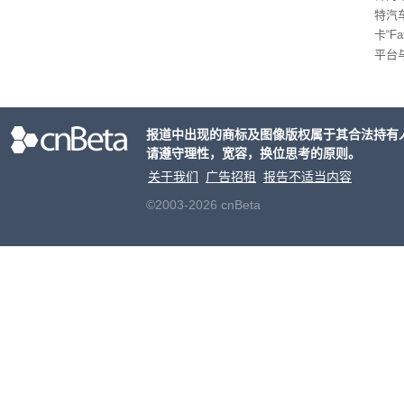
特汽
卡“F
平台
为2
车的
报道中出现的商标及图像版权属于其合法持有
请遵守理性，宽容，换位思考的原则。
关于我们
广告招租
报告不适当内容
©2003-2026 cnBeta