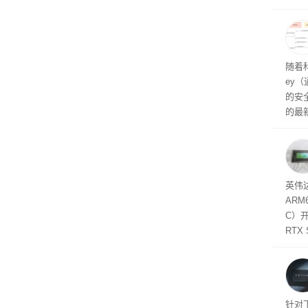
诉下架
英伟
州格
家提供
卡（F
户面
随着科
这一
ey
（Veri
的安全
的最新
失。研
内存
以利用
并窃取
SD
英伟达
在线
态
AR
件是
C）
软件
RTX
年晚
将到
的技
起售
针对