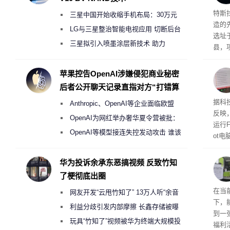
Ter
特斯拉
三星中国开始收缩手机布局：30万元
造的先
月销售额不达标门店 将被逐步清退
LG与三星整治智能电视应用 切断后台
选址
偷偷共享带宽的违规行为
三星拟引入喷墨涂层新技术 助力
县，
Galaxy S27 Ultra进一步缩减镜头模组厚
公司
在社
度
苹果控告OpenAI涉嫌侵犯商业秘密
疑问
后者公开聊天记录直指对方“打错算
建筑”
盘”
患
据科技
Anthropic、OpenAI等企业面临欧盟
超 1
反映，
《人工智能法案》全新执法权限审查
OpenAI为网红举办奢华夏令营被批：
运行F
2000美元一晚 遭讽“反乌托邦”
OpenAI等模型接连失控发动攻击 谁该
ot
承担法律责任？
损坏
华为投诉余承东恶搞视频 反致竹知
了梗彻底出圈
RTX
在当
网友开发“云甩竹知了” 13万人听“余音
下，
绕梁”
利益分歧引发内部摩擦 长鑫存储被曝
到一
曾将华为驻场工程师驱逐出研发基地
玩具“竹知了”视频被华为终端大规模投
福利活