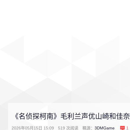
首页
影视
音乐
游戏
《名侦探柯南》毛利兰声优山崎和佳奈去
2026年05月15日 15:09
519
次阅读
稿源：
3DMGame
1