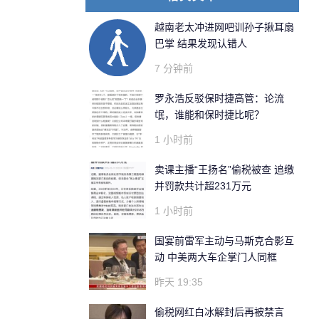
越南老太冲进网吧训孙子揪耳扇
巴掌 结果发现认错人
7 分钟前
罗永浩反驳保时捷高管：论流
氓，谁能和保时捷比呢？
1 小时前
卖课主播“王扬名”偷税被查 追缴
并罚款共计超231万元
1 小时前
国宴前雷军主动与马斯克合影互
动 中美两大车企掌门人同框
昨天 19:35
偷税网红白冰解封后再被禁言