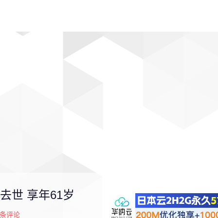
动漫
趣闻
科学
软件
主题
排行
世 享年61岁
条评论