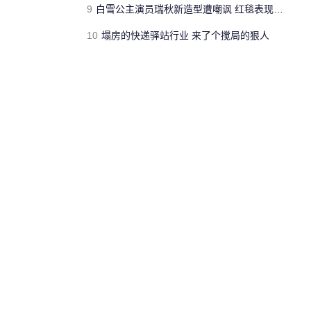
9
白雪公主演员瑞秋新造型遭嘲讽 红毯表现糟糕
10
塌房的快递驿站行业 来了个搅局的狠人