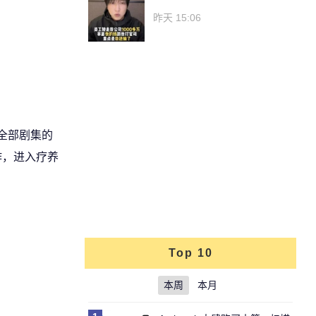
昨天 15:06
全部剧集的
作，进入疗养
Top 10
本周
本月