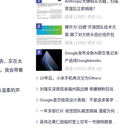
1
Anthropic大肆购买古籍，扫描
蒸馏后立即销毁？
阅读 (1383) 评论 (1)
2
曝华为“白嫖”开源团队技术方
案 踢了对方转头低价找外包
阅读 (1350) 评论 (5)
3
Google发布全新AI原生笔记本
产品线Googlebooks
讣告，实在太
阅读 (1322) 评论 (0)
。我会带着
4
10年后，小米手机再次沦为Others
5
刘强东深夜现身福州路边摊 嗦螺蛳粉狂炫小龙虾
与温柔的声
6
Google首页极简设计真相：不是追求美学 是创始人不会写HTML
7
一年多部烂片 视觉团队被连锅端 漫威为何成了迪士尼的“弃子”？
8
英伟达黄仁勋临时登上空军一号随特朗普访华 打破此前“缺席”报道