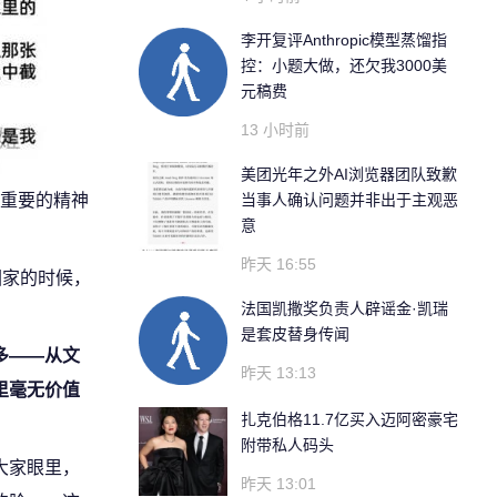
李开复评Anthropic模型蒸馏指
控：小题大做，还欠我3000美
元稿费
13 小时前
美团光年之外AI浏览器团队致歉
重要的精神
当事人确认问题并非出于主观恶
意
昨天 16:55
回家的时候，
法国凯撒奖负责人辟谣金·凯瑞
是套皮替身传闻
多——从文
昨天 13:13
里毫无价值
扎克伯格11.7亿买入迈阿密豪宅
附带私人码头
大家眼里，
昨天 13:01