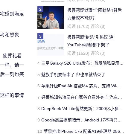
2
极客湾疑似遭"全网封杀"!背后
宅感到满足
力量深不可测？
阅读 (1762) 评论 (8)
考和想象
3
极客湾遭"封杀"引热议 连
YouTube视频都下架了
阅读 (1620) 评论 (0)
，使葬礼看
4
三星Galaxy S26 Ultra发布：首发隐私显示屏、骁龙 8 Elite Gen 5与60W闪充
一样，请一
后一刻也笑
5
魅族手机要结束了 但也早就结束了
6
苹果升级iPad Air 搭载M4 芯片、支持 Wi‑Fi 7 售价不变
这样的事情
7
好莱坞知名演员在自家谷仓意外身亡 汽车搭电时突然自燃
8
DeepSeek V4 Lite悄然更新：2000亿小参数性能逼近美国顶流
9
Google高层提前暗示：Android 17不再只是操作系统
10
苹果推出iPhone 17e 配备A19处理器 256GB容量起步 刘海屏依旧