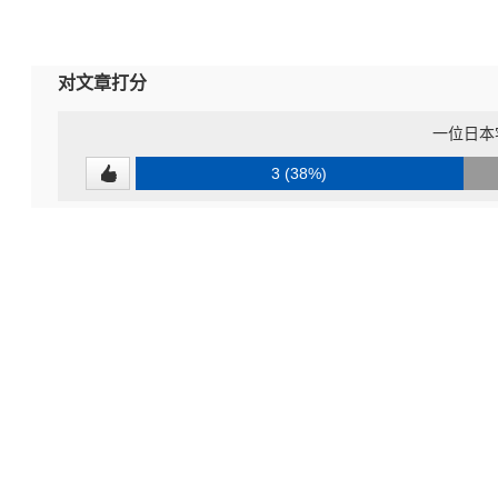
对文章打分
一位日本
3 (38%)