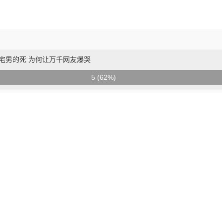
宅男的死 为何让万千网友爆哭
5 (62%)