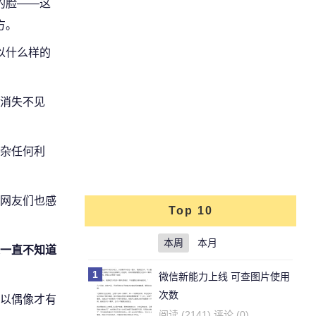
的脸——这
方。
以什么样的
消失不见
杂任何利
网友们也感
Top 10
本周
本月
一直不知道
1
微信新能力上线 可查图片使用
次数
以偶像才有
阅读 (2141) 评论 (0)