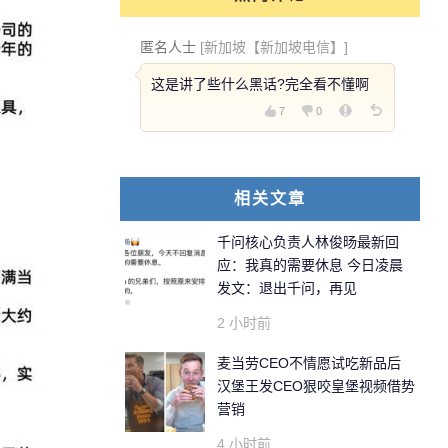
匿名人士
[新加坡【新加坡电信】]
这是讲了些什么黑话?完全看不懂啊
7
0
相关文章
千问核心负责人林俊旸最新回
应：我真的需要休息 今日凌晨
发文：退出千问，再见
2 小时前
麦当劳CEO不情愿试吃新品后
汉堡王发CEO狠咬皇堡视频借势
营销
4 小时前