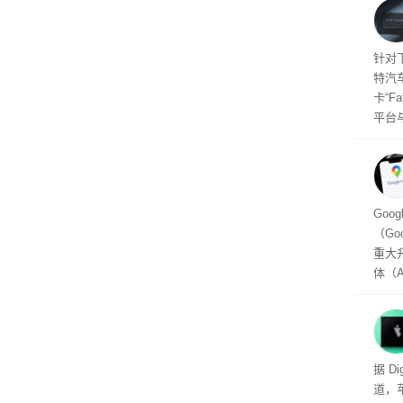
将到
的技
起售
针对
特汽
卡“F
平台
为2
车的
及个
Goo
（Go
重大
体（A
以通
查找
（Per
用的
头的
据 D
推出，
道，
单一