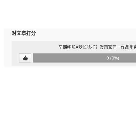
对文章打分
早期哆啦A梦长啥样？漫画家同一作品角
0
0 (0%)
(undefined%)