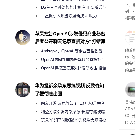
下，
月销售额不达标门店 将被逐步清退
LG与三星整治智能电视应用 切断后台
到一
偷偷共享带宽的违规行为
三星拟引入喷墨涂层新技术 助力
福利活
Galaxy S27 Ultra进一步缩减镜头模组厚
英伟
州格
度
苹果控告OpenAI涉嫌侵犯商业秘密
家提供
后者公开聊天记录直指对方“打错算
卡（F
盘”
户面
随着科
Anthropic、OpenAI等企业面临欧盟
这一
ey
（Veri
《人工智能法案》全新执法权限审查
OpenAI为网红举办奢华夏令营被批：
的安全
2000美元一晚 遭讽“反乌托邦”
OpenAI等模型接连失控发动攻击 谁该
的最新
承担法律责任？
失。研
内存
华为投诉余承东恶搞视频 反致竹知
以利用
了梗彻底出圈
并窃取
SD
英伟达
网友开发“云甩竹知了” 13万人听“余音
在线
态
AR
件是
绕梁”
利益分歧引发内部摩擦 长鑫存储被曝
C）
软件
曾将华为驻场工程师驱逐出研发基地
玩具“竹知了”视频被华为终端大规模投
RTX
诉下架
年晚