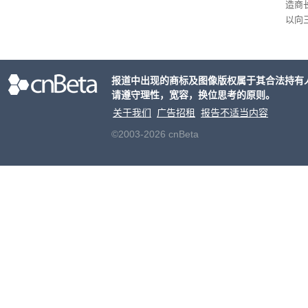
造商
户处
以向
策略
目的
大的
报道中出现的商标及图像版权属于其合法持有
请遵守理性，宽容，换位思考的原则。
关于我们
广告招租
报告不适当内容
©2003-2026 cnBeta