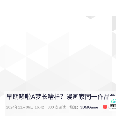
首页
影视
音乐
游戏
动漫
排行
早期哆啦A梦长啥样？漫画家同一作品
2024年11月06日 16:42
830
次阅读
稿源：
3DMGame
0
条