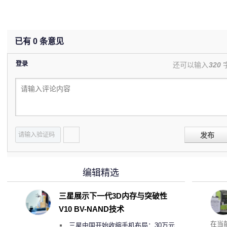
已有
0
条意见
登录
还可以输入
320
发布
编辑精选
三星展示下一代3D内存与突破性
V10 BV-NAND技术
RTX
在当
三星中国开始收缩手机布局：30万元