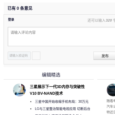
已有
0
条意见
登录
还可以输入
320
发布
编辑精选
三星展示下一代3D内存与突破性
V10 BV-NAND技术
本增
随着
三星中国开始收缩手机布局：30万元
汽车
月销售额不达标门店 将被逐步清退
LG与三星整治智能电视应用 切断后台
特近