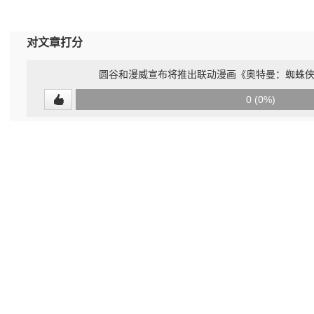
对文章打分
圆谷和漫威宣布将推出联动漫画《奥特曼：蜘蛛侠来
0
0 (0%)
(undefined%)