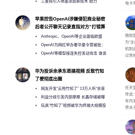
偷偷共享带宽的违规行为
三星拟引入喷墨涂层新技术 助力
电卡
Galaxy S27 Ultra进一步缩减镜头模组厚
名为“
称源
度
苹果控告OpenAI涉嫌侵犯商业秘密
需求
后者公开聊天记录直指对方“打错算
盘”
商推
微软旗
Anthropic、OpenAI等企业面临欧盟
为“
《人工智能法案》全新执法权限审查
OpenAI为网红举办奢华夏令营被批：
机制
2000美元一晚 遭讽“反乌托邦”
OpenAI等模型接连失控发动攻击 谁该
过常
承担法律责任？
全与 
正式发
华为投诉余承东恶搞视频 反致竹知
工具
了梗彻底出圈
并永
任天
任天
网友开发“云甩竹知了” 13万人听“余音
传说
绕梁”
利益分歧引发内部摩擦 长鑫存储被曝
年内
曾将华为驻场工程师驱逐出研发基地
玩具“竹知了”视频被华为终端大规模投
界关
诉下架