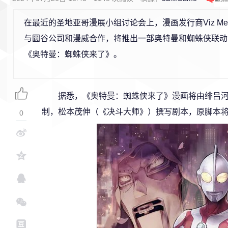
在最近的圣地亚哥漫展小组讨论会上，漫画发行商Viz Me
与圆谷公司和漫威合作，将推出一部奥特曼和蜘蛛侠联动
《奥特曼：蜘蛛侠来了》。
据悉，《奥特曼：蜘蛛侠来了》漫画将由绯吕
制，松本茂伸（《决斗大师》）撰写剧本，原脚本
0