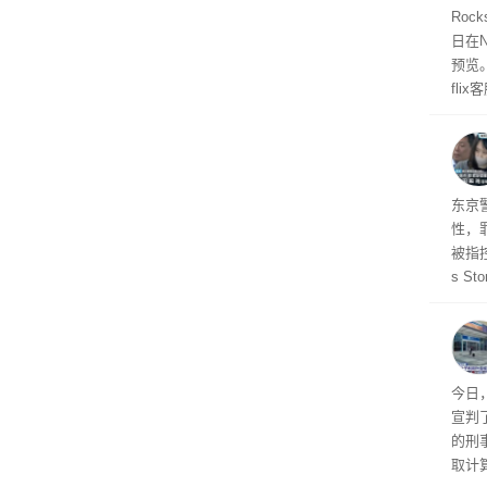
Roc
日在N
预览
fli
此前
27
东京
性，
被指控
s S
王》
品，
美元)
多被
今日
宣判
的刑
取计